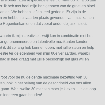
e worden. Een respectabele leeftijd, waarop ik na 30 jaar
 Ik heb met heel mijn hart genoten van de groei en bloei
ten. We hebben lief en leed gedeeld. Er zijn in de
n en hebben uitvaarten plaats gevonden van muzikanten
e Regentenkamer en dat vooral onder de jazzmusici.
aarin ik mijn creativiteit kwijt kon in combinatie met het
ar gerenommeerde en talentvolle muzikanten konden
t ik dit zo lang heb kunnen doen; met jullie steun en hulp
 feestje ter gelegenheid van mijn 80e verjaardag, waarbij
ad ik heel graag met jullie persoonlijk het glas willen
 groot voor de nu geldende maximale bezetting van 30
en, ook in het belang van de gezondheid van ons allen
ten gaan. Want welke 30 mensen moet je kiezen….In de loop
an iedereen gaan houden!