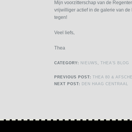
Mijn voorzitterschap van de Regente
vrijwilliger actief in de galerie van 
tegen!
Veel liefs,
Thea
CATEGORY:
NIEUWS
,
THEA'S BLOG
PREVIOUS POST:
THEA 80 & AFSCH
NEXT POST:
DEN HAAG CENTRAAL