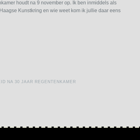
nkamer houdt na 9 november op. Ik ben inmiddels als
de Haagse Kunstkring en wie weet kom ik jullie daar eens
EID NA 30 JAAR REGENTENKAMER