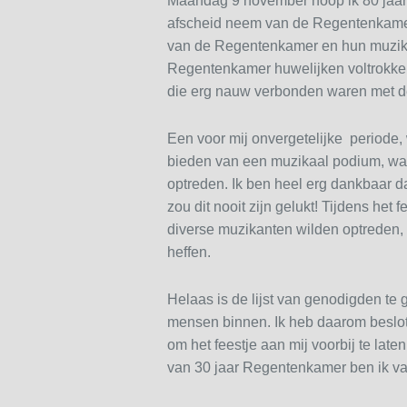
Maandag 9 november hoop ik 80 jaar t
afscheid neem van de Regentenkamer.
van de Regentenkamer en hun muzikan
Regentenkamer huwelijken voltrokke
die erg nauw verbonden waren met d
Een voor mij onvergetelijke periode, w
bieden van een muzikaal podium, wa
optreden. Ik ben heel erg dankbaar da
zou dit nooit zijn gelukt! Tijdens het
diverse muzikanten wilden optreden, h
heffen.
Helaas is de lijst van genodigden te
mensen binnen. Ik heb daarom beslot
om het feestje aan mij voorbij te la
van 30 jaar Regentenkamer ben ik v