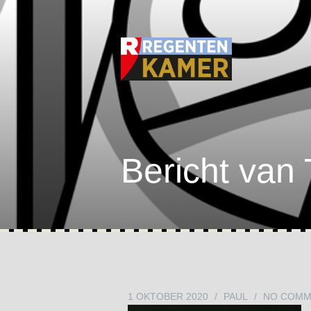
Bericht van
1 OKTOBER 2020
/
PAUL
/
NO COMM