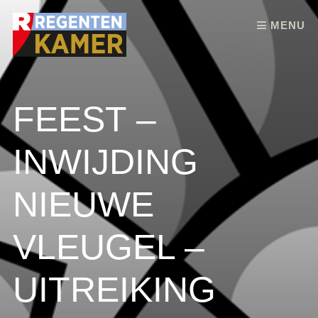
Skip to content
MENU
FEEST –
INWIJDING
NIEUWE
VLEUGEL –
UITREIKING