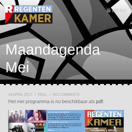
Skip to content
MENU
Maandagenda
Mei
19 APRIL 2017
/
PAUL
/
NO COMMENTS
Het mei programma is nu beschikbaar als
pdf
: