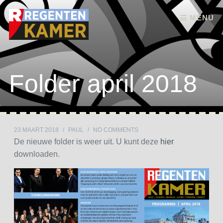
Skip to content
MENU
Folder april 2018
23 MAART 2018
/
PAUL
/
NO COMMENTS
De nieuwe folder is weer uit. U kunt deze
hier
downloaden.