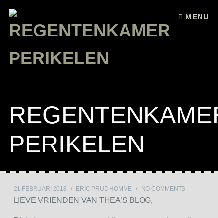
Skip to content
MENU
REGENTENKAME
PERIKELEN
21 FEBRUARI 2018
/
ERIC PRUD'HOMME
/
NO COMMENTS
LIEVE VRIENDEN VAN THEA’S BLOG,