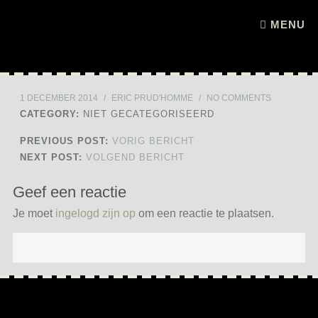
Skip to content
MENU
1 DECEMBER 2014
/
ERIC PRUD'HOMME
/
NO COMMENTS
CATEGORY:
NIET GECATEGORISEERD
PREVIOUS POST:
VORIG BERICHT
NEXT POST:
VOLGEND BERICHT
Geef een reactie
Je moet
ingelogd zijn op
om een reactie te plaatsen.