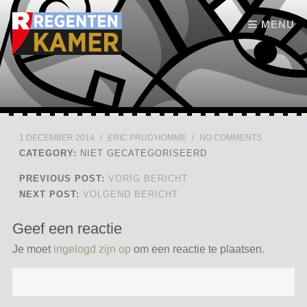
Skip to content
MENU
1 DECEMBER 2014
/
ERIC PRUD'HOMME
/
NO COMMENTS
CATEGORY:
NIET GECATEGORISEERD
PREVIOUS POST:
VORIG BERICHT
NEXT POST:
VOLGEND BERICHT
Geef een reactie
Je moet
ingelogd zijn op
om een reactie te plaatsen.