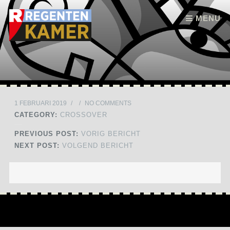
Skip to content
MENU
1 FEBRUARI 2019
/
/
NO COMMENTS
CATEGORY:
CROSSOVER
PREVIOUS POST:
VORIG BERICHT
NEXT POST:
VOLGEND BERICHT