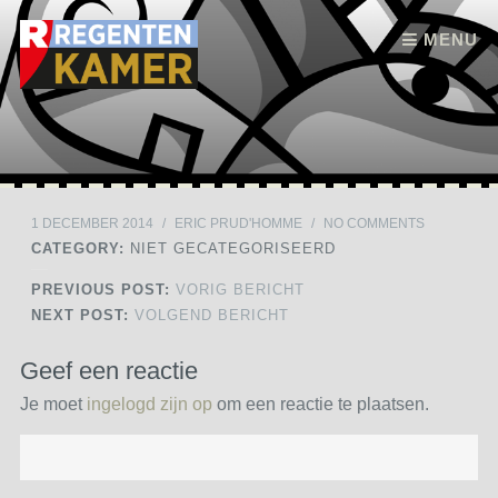
Skip to content
MENU
1 DECEMBER 2014
/
ERIC PRUD'HOMME
/
NO COMMENTS
CATEGORY:
NIET GECATEGORISEERD
PREVIOUS POST:
VORIG BERICHT
NEXT POST:
VOLGEND BERICHT
Geef een reactie
Je moet
ingelogd zijn op
om een reactie te plaatsen.