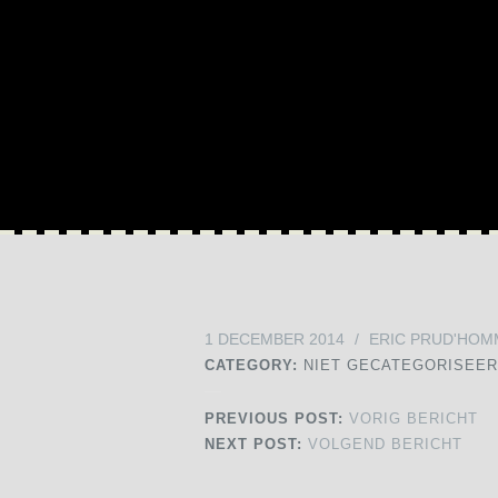
1 DECEMBER 2014
/
ERIC PRUD'HOM
CATEGORY:
NIET GECATEGORISEE
PREVIOUS POST:
VORIG BERICHT
NEXT POST:
VOLGEND BERICHT