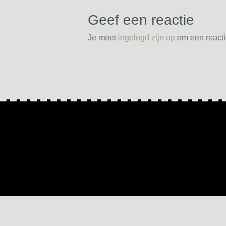
Geef een reactie
Je moet
ingelogd zijn op
om een reactie