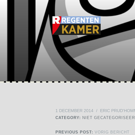
1 DECEMBER 2014
/
ERIC PRUD'HOM
CATEGORY:
NIET GECATEGORISEE
PREVIOUS POST:
VORIG BERICHT