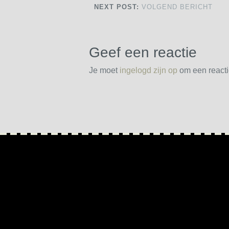
NEXT POST:
VOLGEND BERICHT
Geef een reactie
Je moet
ingelogd zijn op
om een reactie