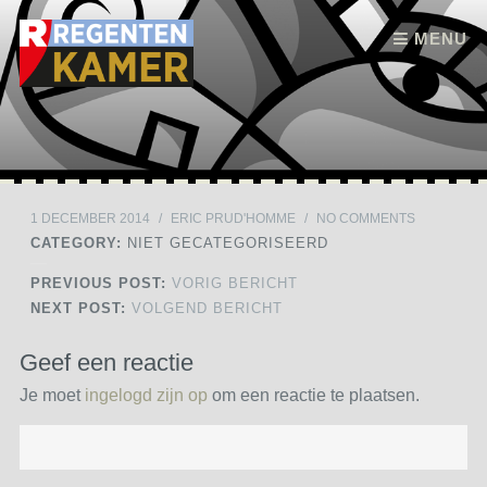
Skip to content
MENU
1 DECEMBER 2014
/
ERIC PRUD'HOMME
/
NO COMMENTS
CATEGORY:
NIET GECATEGORISEERD
PREVIOUS POST:
VORIG BERICHT
NEXT POST:
VOLGEND BERICHT
Geef een reactie
Je moet
ingelogd zijn op
om een reactie te plaatsen.