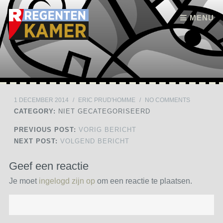
Skip to content
MENU
1 DECEMBER 2014
/
ERIC PRUD'HOMME
/
NO COMMENTS
CATEGORY:
NIET GECATEGORISEERD
PREVIOUS POST:
VORIG BERICHT
NEXT POST:
VOLGEND BERICHT
Geef een reactie
Je moet
ingelogd zijn op
om een reactie te plaatsen.