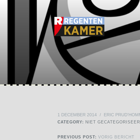
1 DECEMBER 2014
/
ERIC PRUD'HOM
CATEGORY:
NIET GECATEGORISEE
PREVIOUS POST:
VORIG BERICHT