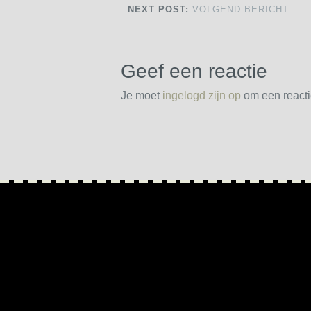
NEXT POST:
VOLGEND BERICHT
Geef een reactie
Je moet
ingelogd zijn op
om een reactie