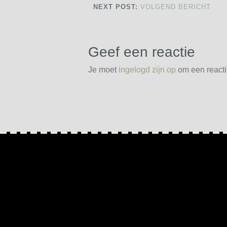
NEXT POST:
VOLGEND BERICHT
Geef een reactie
Je moet
ingelogd zijn op
om een reactie