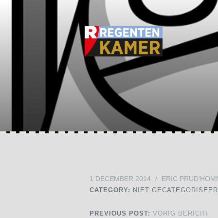
1 DECEMBER 2014
/
ERIC PRUD'HOM
CATEGORY:
NIET GECATEGORISEE
PREVIOUS POST:
VORIG BERICHT