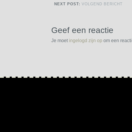
NEXT POST:
VOLGEND BERICHT
Geef een reactie
Je moet
ingelogd zijn op
om een reactie