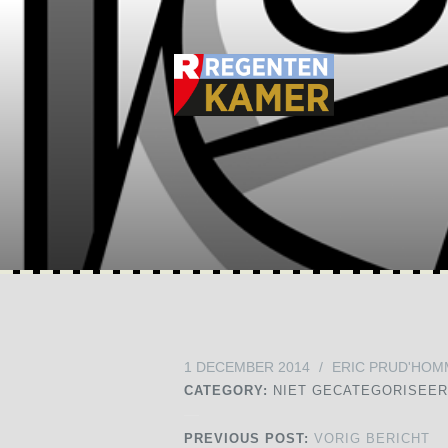
1 DECEMBER 2014
/
ERIC PRUD'HOM
CATEGORY:
NIET GECATEGORISEE
PREVIOUS POST:
VORIG BERICHT