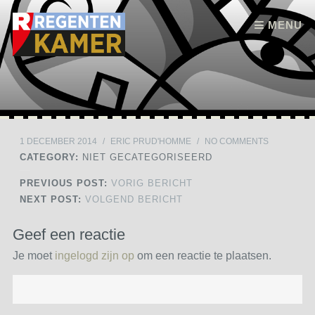
Skip to content
MENU
1 DECEMBER 2014
/
ERIC PRUD'HOMME
/
NO COMMENTS
CATEGORY:
NIET GECATEGORISEERD
PREVIOUS POST:
VORIG BERICHT
NEXT POST:
VOLGEND BERICHT
Geef een reactie
Je moet
ingelogd zijn op
om een reactie te plaatsen.