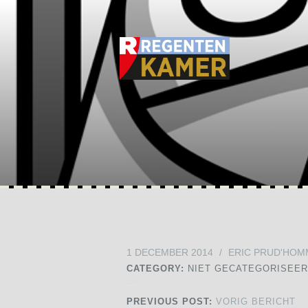
1 DECEMBER 2014
/
ERIC PRUD'HOM
CATEGORY:
NIET GECATEGORISEE
PREVIOUS POST:
VORIG BERICHT