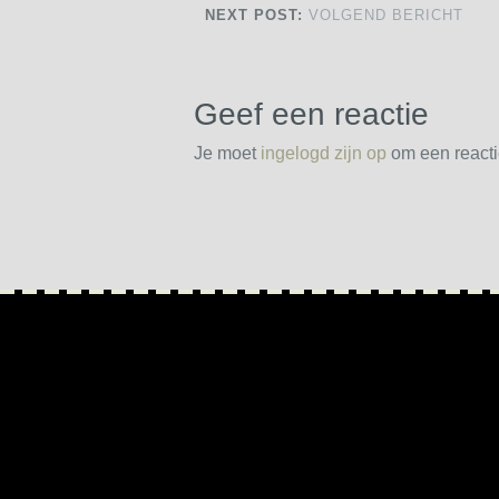
NEXT POST:
VOLGEND BERICHT
Geef een reactie
Je moet
ingelogd zijn op
om een reactie