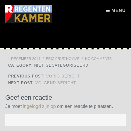
Skip to content
MENU
1 DECEMBER 2014
/
ERIC PRUD'HOMME
/
NO COMMENTS
CATEGORY:
NIET GECATEGORISEERD
PREVIOUS POST:
VORIG BERICHT
NEXT POST:
VOLGEND BERICHT
Geef een reactie
Je moet
ingelogd zijn op
om een reactie te plaatsen.