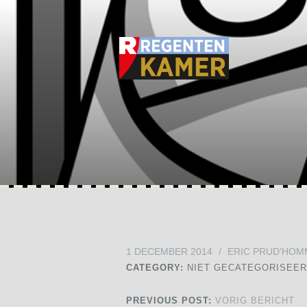
1 DECEMBER 2014
/
ERIC PRUD'HOM
CATEGORY:
NIET GECATEGORISEE
PREVIOUS POST:
VORIG BERICHT