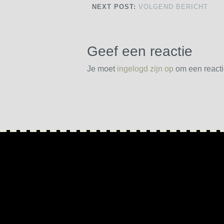
NEXT POST:
VOLGEND BERICHT
Geef een reactie
Je moet
ingelogd zijn op
om een reactie