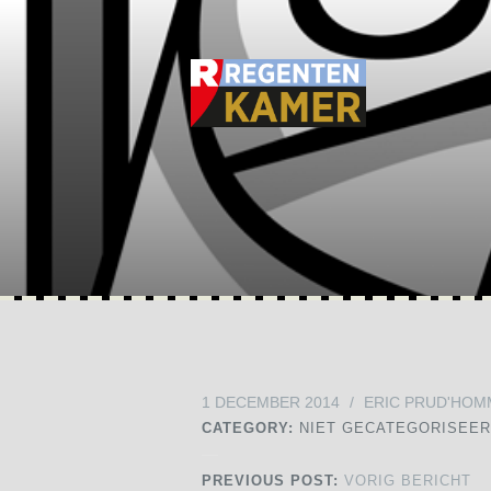
1 DECEMBER 2014
/
ERIC PRUD'HOM
CATEGORY:
NIET GECATEGORISEE
PREVIOUS POST:
VORIG BERICHT