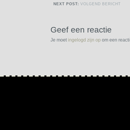
NEXT POST:
VOLGEND BERICHT
Geef een reactie
Je moet
ingelogd zijn op
om een reactie