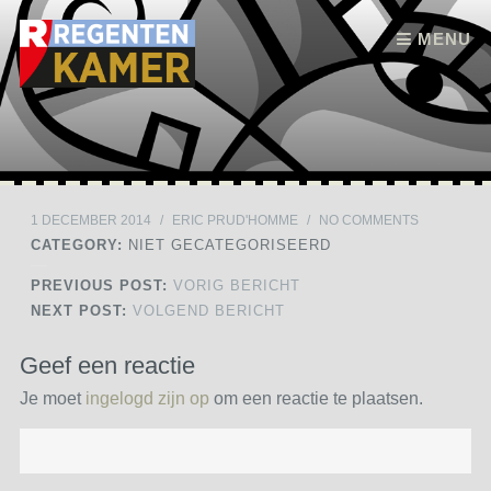
Skip to content
MENU
1 DECEMBER 2014
/
ERIC PRUD'HOMME
/
NO COMMENTS
CATEGORY:
NIET GECATEGORISEERD
PREVIOUS POST:
VORIG BERICHT
NEXT POST:
VOLGEND BERICHT
Geef een reactie
Je moet
ingelogd zijn op
om een reactie te plaatsen.