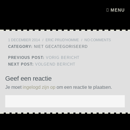
Skip to content
MENU
1 DECEMBER 2014
/
ERIC PRUD'HOMME
/
NO COMMENTS
CATEGORY:
NIET GECATEGORISEERD
PREVIOUS POST:
VORIG BERICHT
NEXT POST:
VOLGEND BERICHT
Geef een reactie
Je moet
ingelogd zijn op
om een reactie te plaatsen.