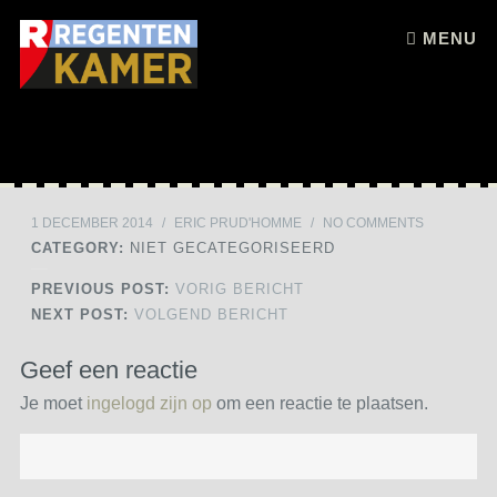
Skip to content
MENU
1 DECEMBER 2014
/
ERIC PRUD'HOMME
/
NO COMMENTS
CATEGORY:
NIET GECATEGORISEERD
PREVIOUS POST:
VORIG BERICHT
NEXT POST:
VOLGEND BERICHT
Geef een reactie
Je moet
ingelogd zijn op
om een reactie te plaatsen.