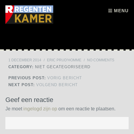
Skip to content
MENU
1 DECEMBER 2014
/
ERIC PRUD'HOMME
/
NO COMMENTS
CATEGORY:
NIET GECATEGORISEERD
PREVIOUS POST:
VORIG BERICHT
NEXT POST:
VOLGEND BERICHT
Geef een reactie
Je moet
ingelogd zijn op
om een reactie te plaatsen.