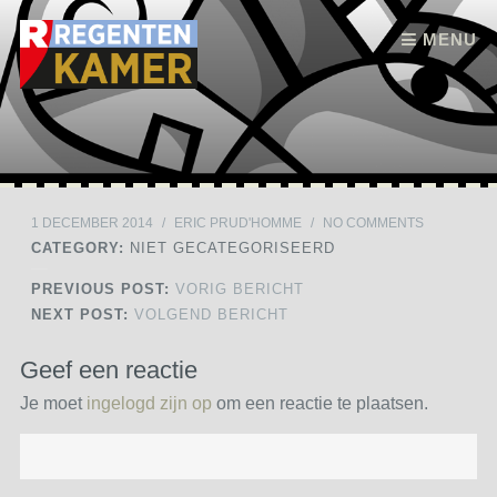
Skip to content
MENU
1 DECEMBER 2014
/
ERIC PRUD'HOMME
/
NO COMMENTS
CATEGORY:
NIET GECATEGORISEERD
PREVIOUS POST:
VORIG BERICHT
NEXT POST:
VOLGEND BERICHT
Geef een reactie
Je moet
ingelogd zijn op
om een reactie te plaatsen.