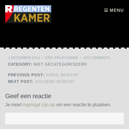
Skip to content
MENU
1 DECEMBER 2014
/
ERIC PRUD'HOMME
/
NO COMMENTS
CATEGORY:
NIET GECATEGORISEERD
PREVIOUS POST:
VORIG BERICHT
NEXT POST:
VOLGEND BERICHT
Geef een reactie
Je moet
ingelogd zijn op
om een reactie te plaatsen.