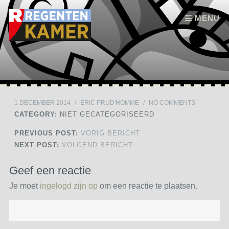
Skip to content
MENU
1 DECEMBER 2014
/
ERIC PRUD'HOMME
/
NO COMMENTS
CATEGORY:
NIET GECATEGORISEERD
PREVIOUS POST:
VORIG BERICHT
NEXT POST:
VOLGEND BERICHT
Geef een reactie
Je moet
ingelogd zijn op
om een reactie te plaatsen.