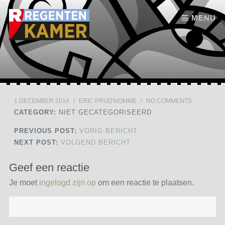
Skip to content
MENU
1 DECEMBER 2014
/
ERIC PRUD'HOMME
/
NO COMMENTS
CATEGORY:
NIET GECATEGORISEERD
PREVIOUS POST:
VORIG BERICHT
NEXT POST:
VOLGEND BERICHT
Geef een reactie
Je moet
ingelogd zijn op
om een reactie te plaatsen.