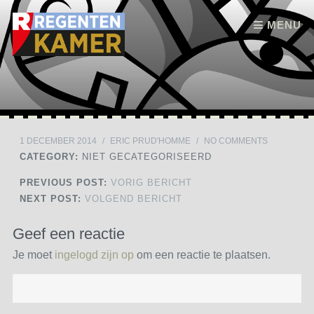
Skip to content
MENU
1 DECEMBER 2014
/
ERIC PRUD'HOMME
/
NO COMMENTS
CATEGORY:
NIET GECATEGORISEERD
PREVIOUS POST:
VORIG BERICHT
NEXT POST:
VOLGEND BERICHT
Geef een reactie
Je moet
ingelogd zijn op
om een reactie te plaatsen.