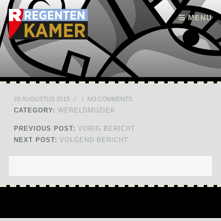
Skip to content
MENU
28 AUGUSTUS 2015
/
/
NO COMMENTS
CATEGORY:
WERELDMUZIEK
PREVIOUS POST:
VORIG BERICHT
NEXT POST:
VOLGEND BERICHT