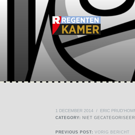
1 DECEMBER 2014
/
ERIC PRUD'HOM
CATEGORY:
NIET GECATEGORISEE
PREVIOUS POST:
VORIG BERICHT