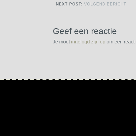
NEXT POST:
VOLGEND BERICHT
Geef een reactie
Je moet
ingelogd zijn op
om een reactie