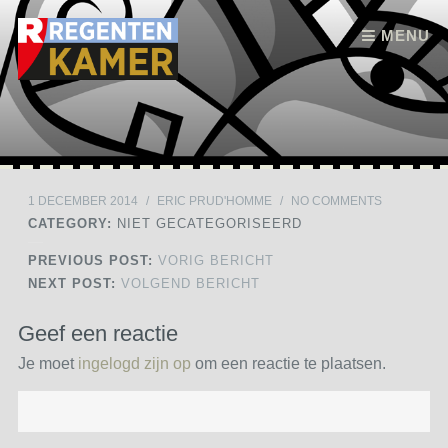
Skip to content
MENU
1 DECEMBER 2014
/
ERIC PRUD'HOMME
/
NO COMMENTS
CATEGORY:
NIET GECATEGORISEERD
PREVIOUS POST:
VORIG BERICHT
NEXT POST:
VOLGEND BERICHT
Geef een reactie
Je moet
ingelogd zijn op
om een reactie te plaatsen.