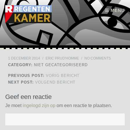
Skip to content
MENU
1 DECEMBER 2014
/
ERIC PRUD'HOMME
/
NO COMMENTS
CATEGORY:
NIET GECATEGORISEERD
PREVIOUS POST:
VORIG BERICHT
NEXT POST:
VOLGEND BERICHT
Geef een reactie
Je moet
ingelogd zijn op
om een reactie te plaatsen.