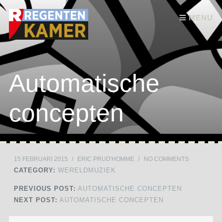
Skip to content
MENU
Automatische
concepten
15 FEBRUARI 2015
/
ERIC PRUD'HOMME
/
NO COMMENTS
CATEGORY:
WERELDMUZIEK
PREVIOUS POST:
AUTOMATISCHE CONCEPTEN
NEXT POST:
AUTOMATISCHE CONCEPTEN