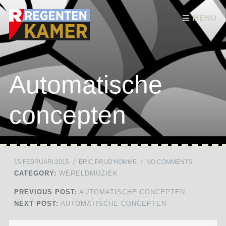
Skip to content
MENU
Automatische
concepten
15 FEBRUARI 2015
/
ERIC PRUD'HOMME
/
NO COMMENTS
CATEGORY:
WERELDMUZIEK
PREVIOUS POST:
AUTOMATISCHE CONCEPTEN
NEXT POST:
AUTOMATISCHE CONCEPTEN