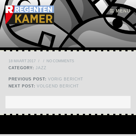
Skip to content
MENU
18 MAART 2017
/
/
NO COMMENTS
CATEGORY:
JAZZ
PREVIOUS POST:
VORIG BERICHT
NEXT POST:
VOLGEND BERICHT