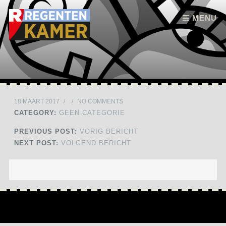
Skip to content
MENU
18 MAART 2017
/
/
NO COMMENTS
CATEGORY:
GEEN CATEGORIE
PREVIOUS POST:
VORIG BERICHT
NEXT POST:
VOLGEND BERICHT