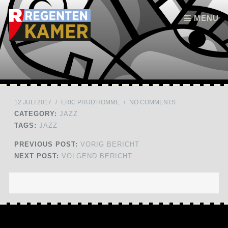
Skip to content
MENU
12 JULI 2017
/
ERIC PRUD'HOMME
/
NO COMMENTS
CATEGORY:
JAZZ
TAGS:
JAZZ
PREVIOUS POST:
VORIG BERICHT
NEXT POST:
VOLGEND BERICHT