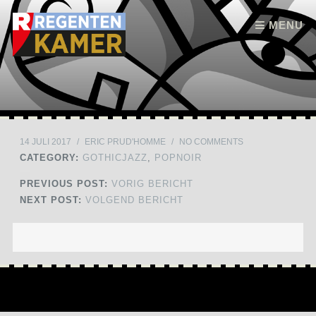
Skip to content
MENU
14 JULI 2017
/
ERIC PRUD'HOMME
/
NO COMMENTS
CATEGORY:
GOTHICJAZZ
,
POPNOIR
PREVIOUS POST:
VORIG BERICHT
NEXT POST:
VOLGEND BERICHT