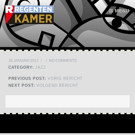
Skip to content
MENU
18 JANUARI 2017
/
/
NO COMMENTS
CATEGORY:
JAZZ
PREVIOUS POST:
VORIG BERICHT
NEXT POST:
VOLGEND BERICHT