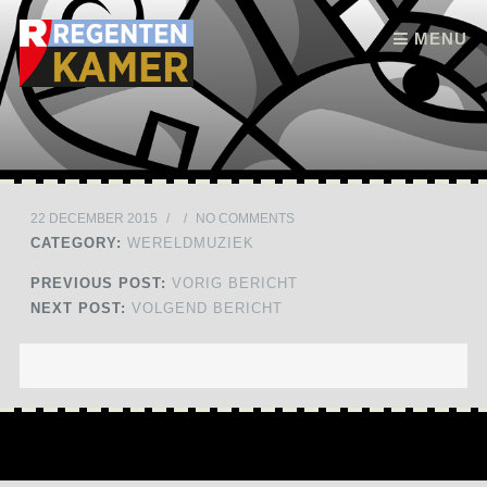
Skip to content
MENU
22 DECEMBER 2015
/
/
NO COMMENTS
CATEGORY:
WERELDMUZIEK
PREVIOUS POST:
VORIG BERICHT
NEXT POST:
VOLGEND BERICHT