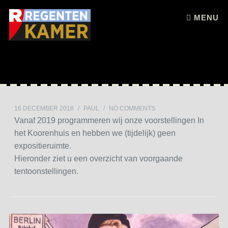
Skip to content
MENU
16 DECEMBER 2018
/
PAUL
/
NO COMMENTS
Vanaf 2019 programmeren wij onze voorstellingen In
het Koorenhuis en hebben we (tijdelijk) geen
expositieruimte.
Hieronder ziet u een overzicht van voorgaande
tentoonstellingen.